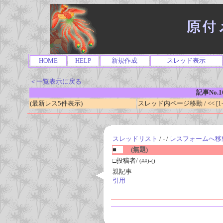
HOME
HELP
新規作成
スレッド表示
＜一覧表示に戻る
記事No.1
(最新レス5件表示)
スレッド内ページ移動 / << [1-0
スレッドリスト
/ - /
レスフォームへ移
■
(無題)
□投稿者/
(##)-()
親記事
引用