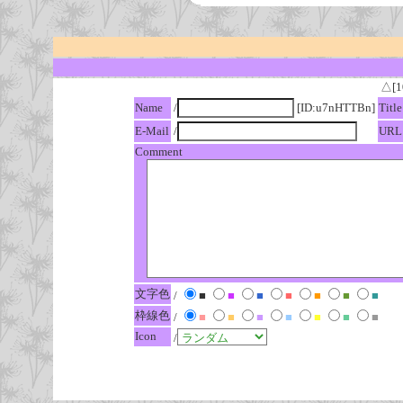
△[1
Name
/
[ID:u7nHTTBn]
Title
E-Mail
/
URL
Comment
文字色
/
■
■
■
■
■
■
■
枠線色
/
■
■
■
■
■
■
■
Icon
/