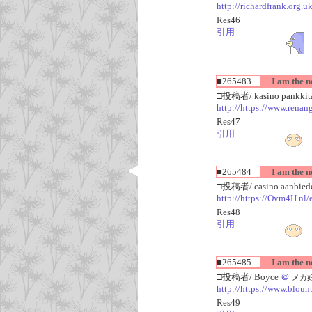
http://richardfrank.org.u
Res46
引用
■265483
I am the n
□投稿者/ kasino pankkita
http://https://www.renan
Res47
引用
■265484
I am the n
□投稿者/ casino aanbieder
http://https://Ovm4H.nl/
Res48
引用
■265485
I am the ne
□投稿者/ Boyce
＠
メカ好き(
http://https://www.blount
Res49