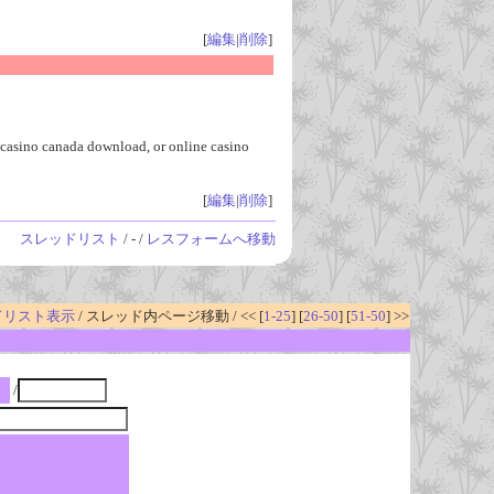
[
編集
|
削除
]
 casino canada download, or online casino
[
編集
|
削除
]
スレッドリスト
/ - /
レスフォームへ移動
ドリスト表示
/ スレッド内ページ移動 / << [
1-25
] [
26-50
] [
51-50
] >>
/