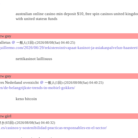
k
australian online casino min deposit $10, free spin casinos united kingdo
with united statesn funds
ew guy
lletus
＠
一般人(1回)-(2026/08/08(Sat) 04:40:25)
guillermo.com/2026/06/29/rekisterointivapaat-kasinot-ja-asiakaspalvelun-haasteet
nettikasinot laillisuus
ew guy
s Nederland overzicht
＠
一般人(1回)-(2026/08/08(Sat) 04:40:25)
en/de-belangrijkste-trends-in-mobiel-gokken/
keno bitcoin
w girl
65回)-(2026/08/08(Sat) 04:40:32)
.es/casinos-y-sostenibilidad-practicas-responsables-en-el-sector/