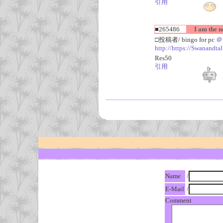
引用
■265486
I am the n
□投稿者/ bingo for pc
＠
http://https://Swanandta
Res50
引用
Name
/
E-Mail
/
Comment