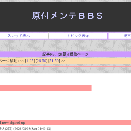
スレッド表示
トピック表示
発言
記事No. [(無題)] 返信ページ
ジ移動 / << [
1-25
] [
26-50
] [
51-50
] >>
 now signed up
人(2回)-(2026/08/08(Sat) 04:40:13)