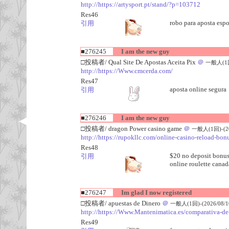
http://https://artysport.pt/stand/?p=103712
Res46
robo para aposta espo
引用
■276245
I am the new guy
□投稿者/ Qual Site De Apostas Aceita Pix
＠
一般人(1回)
http://https://Www.cmcerda.com/
Res47
aposta online segura
引用
■276246
I am the new guy
□投稿者/ dragon Power casino game
＠
一般人(1回)-(202
http://https://rupokllc.com/online-casino-reload-bo
Res48
$20 no deposit bonus 
引用
online roulette cana
■276247
Im glad I now registered
□投稿者/ apuestas de Dinero
＠
一般人(1回)-(2026/08/10
http://https://Www.Mantenimatica.es/comparativa-de-c
Res49