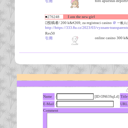
foro apuestas deporti
引用
■276248
I am the new girl
□投稿者/ 200 k&#269; za registraci casino
＠
一般人(1回
http://https://333.8u.cz/2023/03/vyznam-transparent
Res50
online casino 300 k
引用
Name
/
[ID:ON63SqLd]
Title
E-Mail
/
URL
Comment