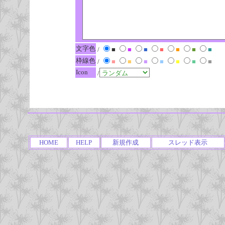
文字色
/
■
■
■
■
■
■
■
枠線色
/
■
■
■
■
■
■
■
Icon
/
HOME
HELP
新規作成
スレッド表示