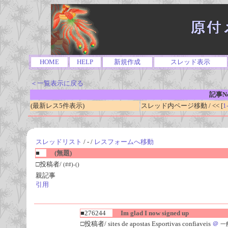
HOME
HELP
新規作成
スレッド表示
＜一覧表示に戻る
記事No
(最新レス5件表示)
スレッド内ページ移動 / << [
1
スレッドリスト
/ - /
レスフォームへ移動
■
(無題)
□投稿者/
(##)-()
親記事
引用
■276244
Im glad I now signed up
□投稿者/ sites de apostas Esportivas confiaveis
＠
一般