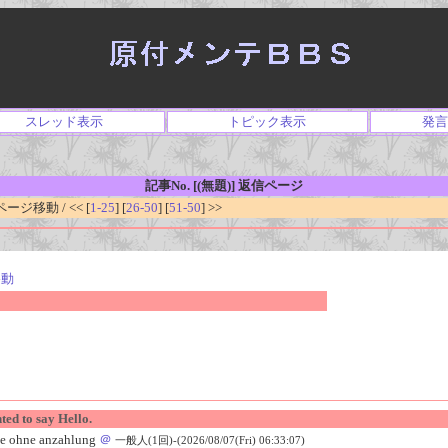
スレッド表示
トピック表示
発言
記事No. [(無題)] 返信ページ
ジ移動 / << [
1-25
] [
26-50
] [
51-50
] >>
移動
ed to say Hello.
le ohne anzahlung
＠
一般人(1回)-(2026/08/07(Fri) 06:33:07)