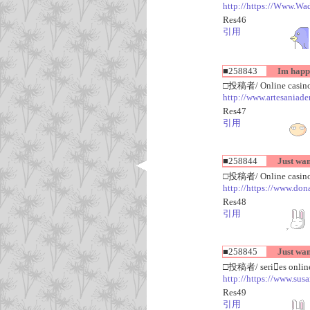
http://https://Www.Wa
Res46
引用
■258843
Im happy 
□投稿者/ Online casino 
http://www.artesaniad
Res47
引用
■258844
Just want
□投稿者/ Online casino
http://https://www.dona
Res48
引用
■258845
Just want
□投稿者/ series onlin
http://https://www.sus
Res49
引用