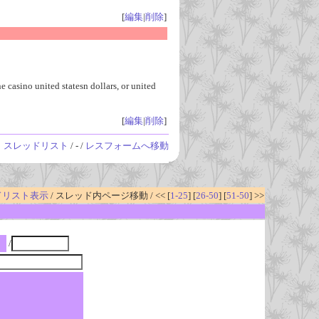
[
編集
|
削除
]
e casino united statesn dollars, or united
[
編集
|
削除
]
スレッドリスト
/ - /
レスフォームへ移動
ドリスト表示
/ スレッド内ページ移動 / << [
1-25
] [
26-50
] [
51-50
] >>
/