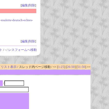
[
編集
|
削除
]
roulette-deutsch-echtes-
[
編集
|
削除
]
ト
/ - /
レスフォームへ移動
ドリスト表示
/ スレッド内ページ移動 / << [
1-25
] [
26-50
] [
51-50
] >>
/