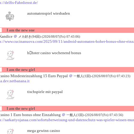
s://delfis-Fahrdienst.de/
automatenspiel wiesbaden
4
I am the new one
andice
＠
メカ好き(94回)-(2026/08/07(Fri) 07:43:06)
tps://www.cucinanuova.com/2025/09/11/android-automaten-hoher-bonus-ohne-ein
hhster casino wochenend bonus
5
I am the new girl
ino Mindesteinzahlung 15 Euro Paypal
＠
一般人(1回)-(2026/08/07(Fri) 07:43:23)
ia.dev.netbanana.it
tischspiele mit paypal
6
I am the new girl
sino 1 Euro bonus ohne Einzahlung
＠
一般人(1回)-(2026/08/07(Fri) 07:43:56)
ps://sarkariyojanaa.com/sofortuberweisung-und-datenschutz-was-spieler-wissen-mu
mega gewinn casino