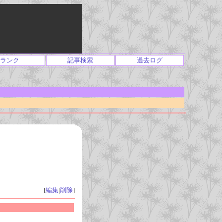
ランク
記事検索
過去ログ
[
編集
|
削除
]