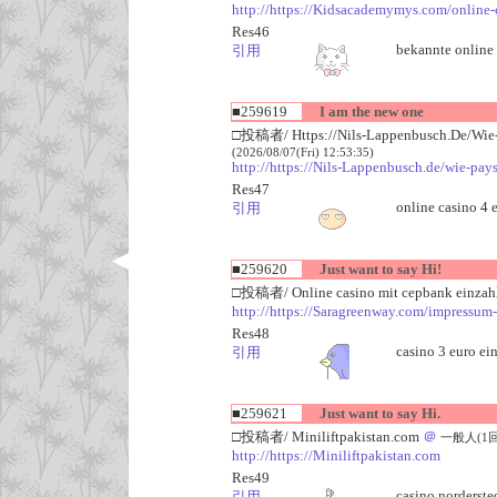
http://https://Kidsacademymys.com/online-c
Res46
bekannte online 
引用
■259619
I am the new one
□投稿者/ Https://Nils-Lappenbusch.De/Wie-
(2026/08/07(Fri) 12:53:35)
http://https://Nils-Lappenbusch.de/wie-pay
Res47
online casino 4 
引用
■259620
Just want to say Hi!
□投稿者/ Online casino mit cepbank einzah
http://https://Saragreenway.com/impressum-
Res48
casino 3 euro ei
引用
■259621
Just want to say Hi.
□投稿者/ Miniliftpakistan.com
＠
一般人(1回)-(
http://https://Miniliftpakistan.com
Res49
casino norderste
引用