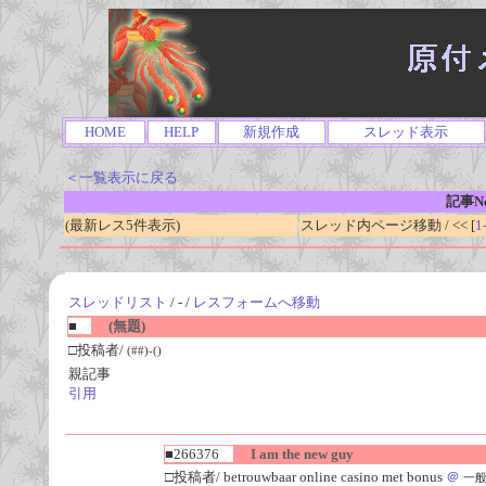
HOME
HELP
新規作成
スレッド表示
＜一覧表示に戻る
記事No
(最新レス5件表示)
スレッド内ページ移動 / << [
1
スレッドリスト
/ - /
レスフォームへ移動
■
(無題)
□投稿者/
(##)-()
親記事
引用
■266376
I am the new guy
□投稿者/ betrouwbaar online casino met bonus
＠
一般人