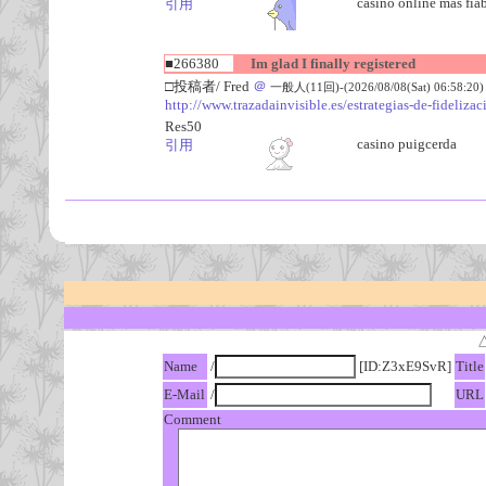
casino online mas fia
引用
■266380
Im glad I finally registered
□投稿者/ Fred
＠
一般人(11回)-(2026/08/08(Sat) 06:58:20)
http://www.trazadainvisible.es/estrategias-de-fideliza
Res50
casino puigcerda
引用
Name
/
[ID:Z3xE9SvR]
Title
E-Mail
/
URL
Comment