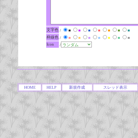
文字色
/
■
■
■
■
■
■
■
枠線色
/
■
■
■
■
■
■
■
Icon
/
HOME
HELP
新規作成
スレッド表示