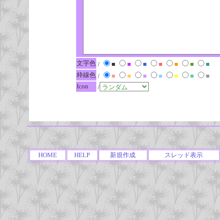
文字色
/
■
■
■
■
■
■
■
枠線色
/
■
■
■
■
■
■
■
Icon
/
HOME
HELP
新規作成
スレッド表示