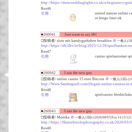
http://https://duneweddinglights.co.uk/a-beginner-s-guid
Res46
united statesn online 
引用
or bingo liner uk
■260041
Just want to say Hi!
□投稿者/ slots mit handyguthaben bezahlen
＠
一般人(1回)-(
http://https://dh.Dev.br/blog/2025/12/29/spielbanken-r
Res47
casino spielautomat sp
引用
■260042
I am the new guy
□投稿者/ online casino 15 euro Bitcoin
＠
一般人(1回)-(2026
http://Www.Sandraguell.com/illegale-online-casinos-in-
Res48
spielcasino friedrichsh
引用
■260043
I am the new guy
□投稿者/ Monika
＠
一般人(3回)-(2026/08/07(Fri) 14:23:52)
http://https://Hannebrooksphotography.co.uk/2026/03/3
Res49