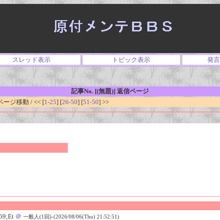
スレッド表示
トピック表示
発言
記事No. [(無題)] 返信ページ
ジ移動 / << [
1-25
] [
26-50
] [
51-50
] >>
69;Et
＠
一般人(1回)-(2026/08/06(Thu) 21:52:51)