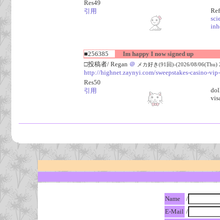
Res49
Ref
引用
sci
in
■256385
Im happy I now signed up
□投稿者/ Regan
＠
メカ好き(91回)-(2026/08/06(Thu) 2
http://highnet.zaynyi.com/sweepstakes-casino-vip-
Res50
dol
引用
vis
Name
/
E-Mail
/