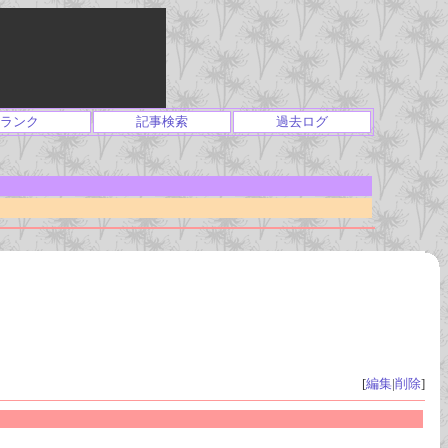
ランク
記事検索
過去ログ
[
編集
|
削除
]