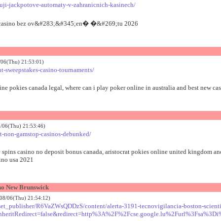
guji-jackpotove-automaty-v-zahranicnich-kasinech/
 casino bez ov&#283;&#345;en� �&#269;tu 2026
6(Thu) 21:53:01)
ut-sweepstakes-casino-tournaments/
ine pokies canada legal, where can i play poker online in australia and best new casi
6(Thu) 21:53:46)
ut-non-gamstop-casinos-debunked/
e spins casino no deposit bonus canada, aristocrat pokies online united kingdom and
ino usa 2021
o New Brunswick
/06(Thu) 21:54:12)
asset_publisher/R6VaZWsQDDzS/content/alerta-3191-tecnovigilancia-boston-scientif
8?inheritRedirect=false&redirect=http%3A%2F%2Fcse.google.lu%2Furl%3Fsa%