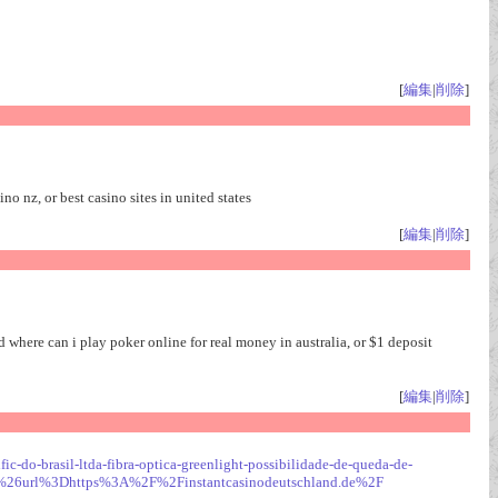
[
編集
|
削除
]
no nz, or best casino sites in united states
[
編集
|
削除
]
 where can i play poker online for real money in australia, or $1 deposit
[
編集
|
削除
]
ic-do-brasil-ltda-fibra-optica-greenlight-possibilidade-de-queda-de-
3Di%26url%3Dhttps%3A%2F%2Finstantcasinodeutschland.de%2F