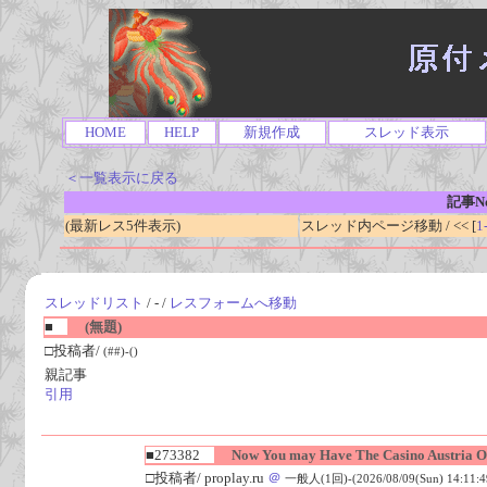
HOME
HELP
新規作成
スレッド表示
＜一覧表示に戻る
記事No
(最新レス5件表示)
スレッド内ページ移動 / << [
1
スレッドリスト
/ - /
レスフォームへ移動
■
(無題)
□投稿者/
(##)-()
親記事
引用
■273382
Now You may Have The Casino Austria Of 
□投稿者/ proplay.ru
＠
一般人(1回)-(2026/08/09(Sun) 14:11:4