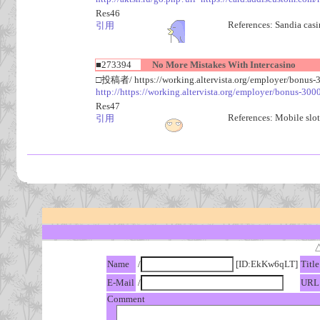
Res46
References: Sandia cas
引用
■273394
No More Mistakes With Intercasino
□投稿者/ https://working.altervista.org/employer/bonus-
http://https://working.altervista.org/employer/bonus-3000
Res47
References: Mobile slo
引用
Name
/
[ID:EkKw6qLT]
Title
E-Mail
/
URL
Comment