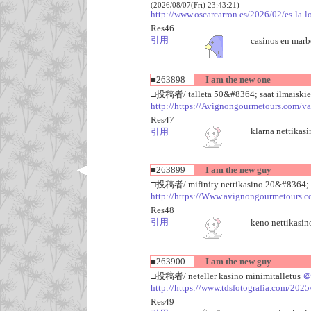
(2026/08/07(Fri) 23:43:21)
http://www.oscarcarron.es/2026/02/es-la-lo
Res46
引用
casinos en marb
■263898
I am the new one
□投稿者/ talleta 50&#8364; saat ilmaiskie
http://https://Avignongourmetours.com/vas
Res47
klarna nettikas
引用
■263899
I am the new guy
□投稿者/ mifinity nettikasino 20&#8364; 
http://https://Www.avignongourmetours.co
Res48
引用
keno nettikasin
■263900
I am the new guy
□投稿者/ neteller kasino minimitalletus
http://https://www.tdsfotografia.com/2025
Res49