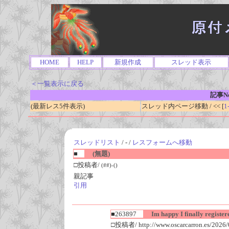
HOME
HELP
新規作成
スレッド表示
＜一覧表示に戻る
記事No
(最新レス5件表示)
スレッド内ページ移動 / << [
1
スレッドリスト
/ - /
レスフォームへ移動
■
(無題)
□投稿者/
(##)-()
親記事
引用
■263897
Im happy I finally register
□投稿者/ http://www.oscarcarron.es/2026/02/