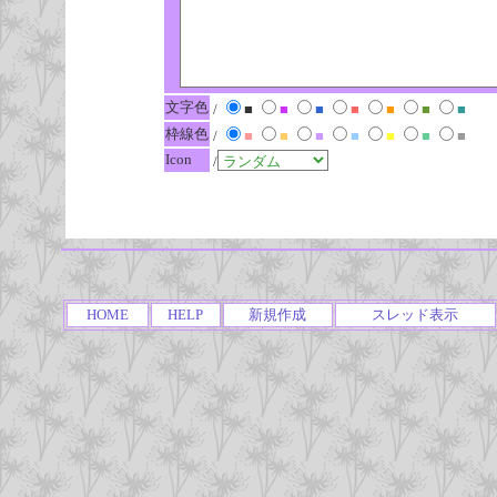
文字色
/
■
■
■
■
■
■
■
枠線色
/
■
■
■
■
■
■
■
Icon
/
HOME
HELP
新規作成
スレッド表示