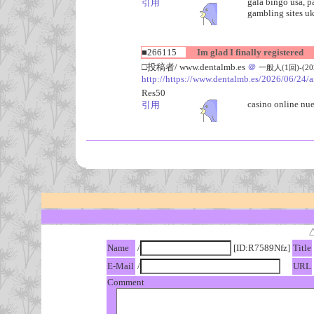
gala bingo usa, p
引用
gambling sites u
■266115
Im glad I finally registered
□投稿者/ www.dentalmb.es
＠
一般人(1回)-(2026/
http://https://www.dentalmb.es/2026/06/24/an
Res50
casino online nu
引用
Name
/
[ID:R7589Nfz]
Title
E-Mail
/
URL
Comment