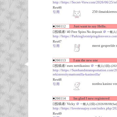
http://https://Secret-View.com/2026/06/25/re
Res46
250 ilmaiskierros
引用
■266112
Just want to say Hello.
□投稿者/ 40 Free Spins No deposit
＠
一般人(1回
http://https://Parkinglotstripingdenverco.c
Res47
meest gespeelde 
引用
■266113
I am the new one
□投稿者/ euro nettikasino
＠
一般人(1回)-(2026/0
http://https://Surehandstransportation.com/20
rekisteroitymattomilla-kasinoilla/
Res48
nordea kasino ve
引用
■266114
Im glad I now registered
□投稿者/ Vicky
＠
一般人(2回)-(2026/08/08(Sat) 
http://https://lovetessajoy.com/index.php/2
Res49