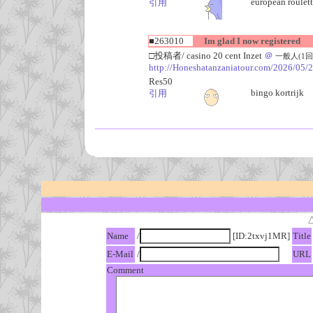
european roulett
引用
■263010
Im glad I now registered
□投稿者/ casino 20 cent Inzet
＠
一般人(1回)-(
http://Honeshatanzaniatour.com/2026/05/2
Res50
bingo kortrijk
引用
Name
/
[ID:2txvj1MR]
Title
E-Mail
/
URL
Comment