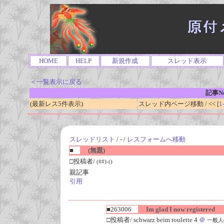
HOME
HELP
新規作成
スレッド表示
＜一覧表示に戻る
記事No
(最新レス5件表示)
スレッド内ページ移動 / << [
1
スレッドリスト
/ - /
レスフォームへ移動
■
(無題)
□投稿者/
(##)-()
親記事
引用
■263006
Im glad I now registered
□投稿者/ schwarz beim roulette 4
＠
一般人(1回