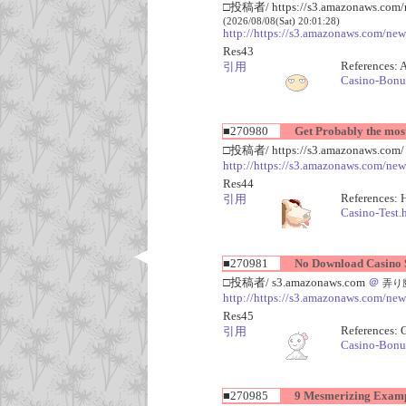
□投稿者/ https://s3.amazonaws.com/n
(2026/08/08(Sat) 20:01:28)
http://https://s3.amazonaws.com/ne
Res43
References: 
引用
Casino-Bonu
■270980
Get Probably the most 
□投稿者/ https://s3.amazonaws.com
http://https://s3.amazonaws.com/new
Res44
References: 
引用
Casino-Test.
■270981
No Download Casino St
□投稿者/ s3.amazonaws.com
＠
弄り魔神
http://https://s3.amazonaws.com/ne
Res45
References: 
引用
Casino-Bonu
■270985
9 Mesmerizing Exampl