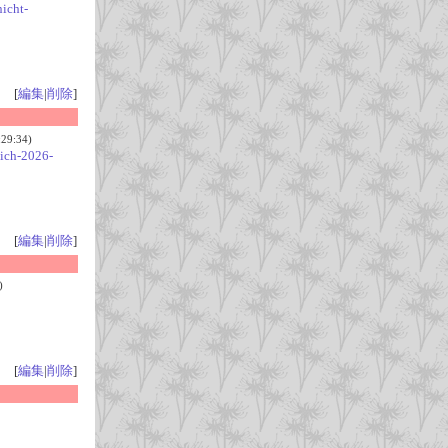
nicht-
[
編集
|
削除
]
29:34)
eich-2026-
[
編集
|
削除
]
)
[
編集
|
削除
]