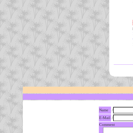
Name
/
E-Mail
/
Comment