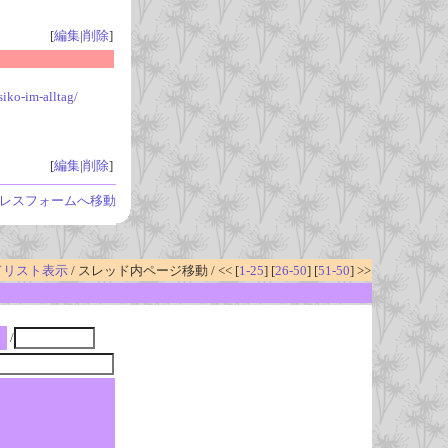
[
編集
|
削除
]
siko-im-alltag/
[
編集
|
削除
]
レスフォームへ移動
ドリスト表示
/ スレッド内ページ移動 / << [
1-25
] [
26-50
] [
51-50
] >>
/