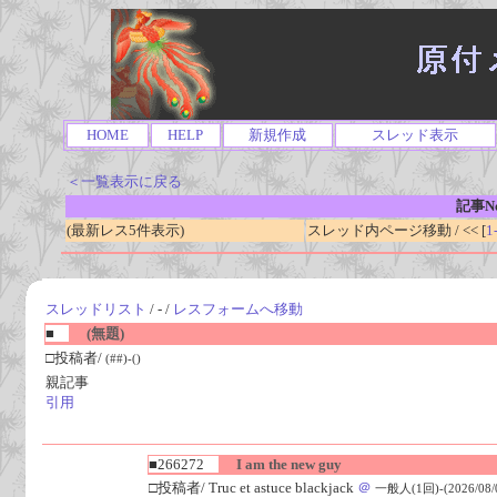
HOME
HELP
新規作成
スレッド表示
＜一覧表示に戻る
記事No
(最新レス5件表示)
スレッド内ページ移動 / << [
1
スレッドリスト
/ - /
レスフォームへ移動
■
(無題)
□投稿者/
(##)-()
親記事
引用
■266272
I am the new guy
□投稿者/ Truc et astuce blackjack
＠
一般人(1回)-(2026/08/08