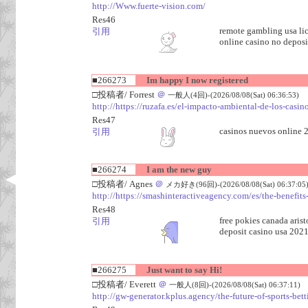
http://Www.fuerte-vision.com/
Res46
remote gambling usa lic
引用
online casino no depos
■266273
Im happy I now registered
□投稿者/ Forrest
＠
一般人(4回)-(2026/08/08(Sat) 06:36:53)
http://https://ruzafa.es/el-impacto-ambiental-de-los-casin
Res47
casinos nuevos online 
引用
■266274
I am the new guy
□投稿者/ Agnes
＠
メカ好き(96回)-(2026/08/08(Sat) 06:37:05
http://https://smashinteractiveagency.com/es/the-benefits-
Res48
free pokies canada aris
引用
deposit casino usa 202
■266275
Just want to say Hi!
□投稿者/ Everett
＠
一般人(8回)-(2026/08/08(Sat) 06:37:11)
http://gw-generator.kplus.agency/the-future-of-sports-bett