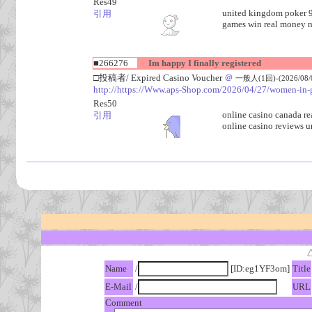
Res49
united kingdom poker 90
引用
games win real money n
■266276
Im happy I finally registered
□投稿者/ Expired Casino Voucher
＠
一般人(1回)-(2026/08/08
http://https://Www.aps-Shop.com/2026/04/27/women-in-ga
Res50
online casino canada re
引用
online casino reviews un
Name
/
[ID:eg1YF3om]
Title
E-Mail
/
URL
Comment