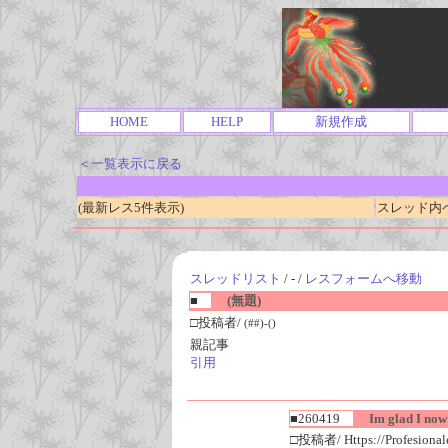
HOME
HELP
新規作成
＜一覧表示に戻る
(最新レス5件表示)
スレッド内ペー
スレッドリスト
/ - /
レスフォームへ移動
■
(無題)
□投稿者/
(##)-()
親記事
引用
■260419
Im glad I now 
□投稿者/ Https://Profesional