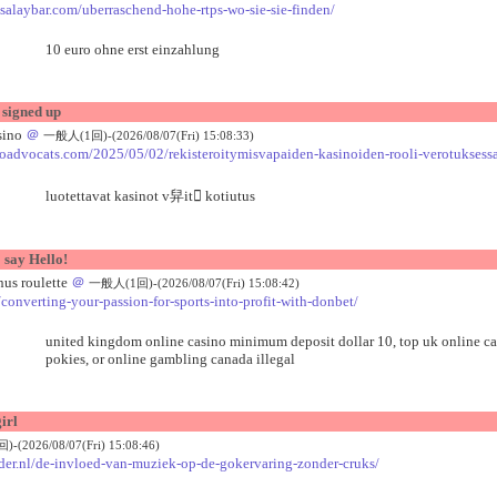
desalaybar.com/uberraschend-hohe-rtps-wo-sie-sie-finden/
10 euro ohne erst einzahlung
signed up
sino
＠
一般人(1回)-(2026/08/07(Fri) 15:08:33)
ntoadvocats.com/2025/05/02/rekisteroitymisvapaiden-kasinoiden-rooli-verotuksessa
luotettavat kasinot v舁it kotiutus
say Hello!
us roulette
＠
一般人(1回)-(2026/08/07(Fri) 15:08:42)
k/converting-your-passion-for-sports-into-profit-with-donbet/
united kingdom online casino minimum deposit dollar 10, top uk online cas
pokies, or online gambling canada illegal
irl
(2026/08/07(Fri) 15:08:46)
eder.nl/de-invloed-van-muziek-op-de-gokervaring-zonder-cruks/