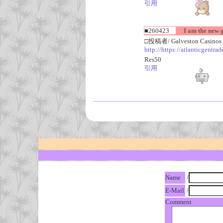
引用
■260423
I am the new g
□投稿者/ Galveston Casinos
http://https://atlanticgentra
Res50
引用
Name
/
E-Mail
/
Comment