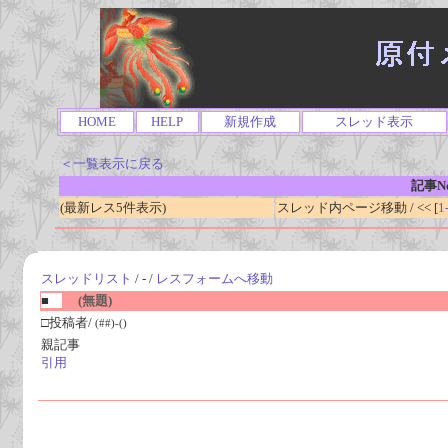
HOME
HELP
新規作成
スレッド表示
＜一覧表示に戻る
記事No
(最新レス5件表示)
スレッド内ページ移動 / << [
1
スレッドリスト
/ - /
レスフォームへ移動
■
(無題)
□投稿者/
(##)-()
親記事
引用