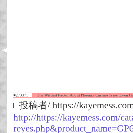
■273371
The Wildest Factor About Phoenix Casinos Is not Even How
□投稿者/ https://kayemess.co
http://https://kayemess.com
reyes.php&product_name=