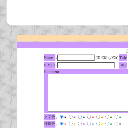
Name
/
[ID:C8JnyV2t]
Title
E-Mail
/
URL
Comment
文字色
/
■
■
■
■
■
■
■
枠線色
/
■
■
■
■
■
■
■