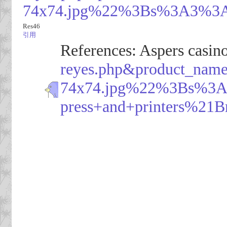
74x74.jpg%22%3Bs%3A3%3A%
Res46
引用
References: Aspers casino
reyes.php&product_
74x74.jpg%22%3Bs%3A
press+and+printers%21B