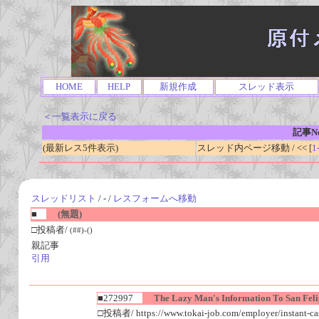
HOME
HELP
新規作成
スレッド表示
＜一覧表示に戻る
記事No
(最新レス5件表示)
スレッド内ページ移動 / << [
1
スレッドリスト
/ - /
レスフォームへ移動
■
(無題)
□投稿者/
(##)-()
親記事
引用
■272997
The Lazy Man's Information To San Feli
□投稿者/ https://www.tokai-job.com/employer/instant-casi