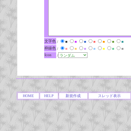
文字色
/
■
■
■
■
■
■
■
枠線色
/
■
■
■
■
■
■
■
Icon
/
HOME
HELP
新規作成
スレッド表示