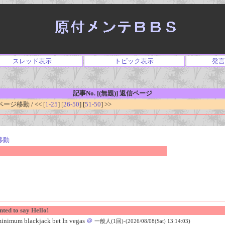
スレッド表示
トピック表示
発言
記事No. [(無題)] 返信ページ
ジ移動 / << [
1-25
] [
26-50
] [
51-50
] >>
移動
ed to say Hello!
inimum blackjack bet In vegas
＠
一般人(1回)-(2026/08/08(Sat) 13:14:03)