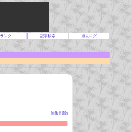
ランク
記事検索
過去ログ
[
編集
|
削除
]