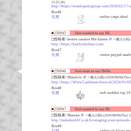
13:55:36)
http://https://retailequitygroup.com/2026/02/17/s
Res46
online craps ideal
引用
■250945
Just wanted to say Hi.
□投稿者/ besten casinos Mit klarna
＠
一般人(1回)-(2
http://https://kaitlynhelmes.com/
Res47
casino paypal saarl
引用
■250946
Just want to say Hello.
□投稿者/ Mauricio
＠
一般人(1回)-(2026/08/06(Thu) 
http://https://Www.Caribbean-bites.nl/2026/01/0
Res48
web wedden top 10
引用
■250947
Just wanted to say Hi.
□投稿者/ Shawna
＠
一般人(1回)-(2026/08/06(Thu) 13
http://mileshield.Co.uk/leveraging-your-network-fo
Res49
online uk bingo revi
引用