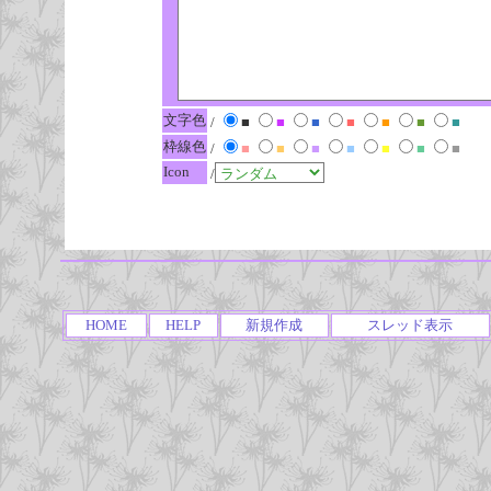
文字色
/
■
■
■
■
■
■
■
枠線色
/
■
■
■
■
■
■
■
Icon
/
HOME
HELP
新規作成
スレッド表示