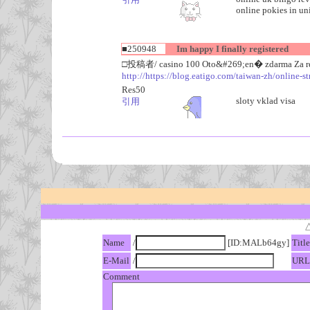
online pokies in uni
■250948
Im happy I finally registered
□投稿者/ casino 100 Oto&#269;en� zdarma Za re
http://https://blog.eatigo.com/taiwan-zh/online-s
Res50
sloty vklad visa
引用
Name
/
[ID:MALb64gy]
Title
E-Mail
/
URL
Comment