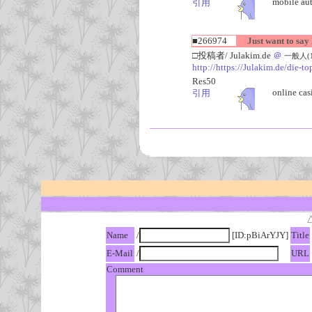
mobile au
引用
■266974
Just want to say 
□投稿者/ Julakim.de
＠
一般人(1回)
http://https://Julakim.de/die-t
Res50
online cas
引用
Name
/
[ID:pBiArYJY]
Title
E-Mail
/
URL
Comment