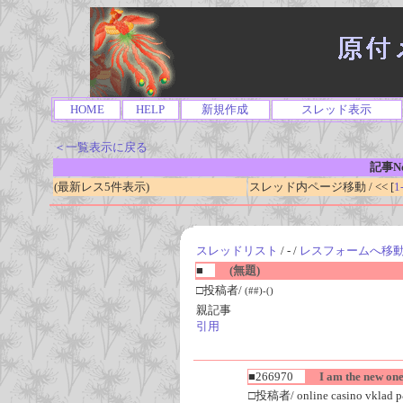
HOME
HELP
新規作成
スレッド表示
＜一覧表示に戻る
記事No
(最新レス5件表示)
スレッド内ページ移動 / << [
1
スレッドリスト
/ - /
レスフォームへ移
■
(無題)
□投稿者/
(##)-()
親記事
引用
■266970
I am the new on
□投稿者/ online casino vklad 