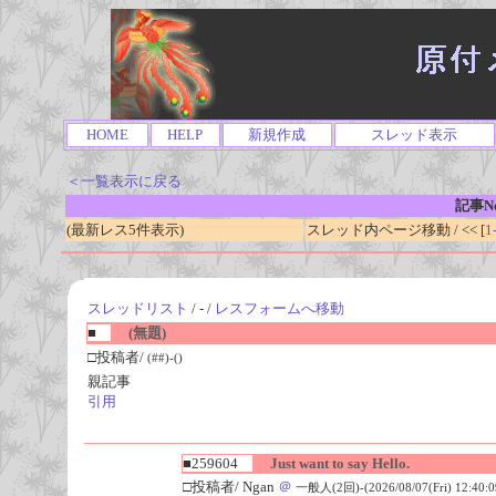
HOME
HELP
新規作成
スレッド表示
＜一覧表示に戻る
記事No
(最新レス5件表示)
スレッド内ページ移動 / << [
1
スレッドリスト
/ - /
レスフォームへ移動
■
(無題)
□投稿者/
(##)-()
親記事
引用
■259604
Just want to say Hello.
□投稿者/ Ngan
＠
一般人(2回)-(2026/08/07(Fri) 12:40:0