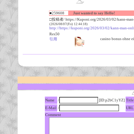
■259608
Just wanted to say Hello!
□投稿者/ https://Kuponi.org/2026/03/02/kann-man-on
(2026/08/07(Fri) 12:44:18)
http://https://kuponi.org/2026/03/02/kann-man-onl
Res50
casino bonus ohne e
引用
Name
/
[ID:p2bC1yYZ]
Title
E-Mail
/
URL
Comment