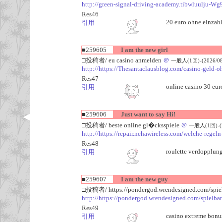
http://green-signal-driving-academy.tibwluulju-W
Res46
20 euro ohne einzah
引用
■259605
I am the new girl
□投稿者/ eu casino anmelden
＠
一般人(1回)-(2026/08/0
http://https://Thesantaclausblog.com/casino-geld-o
Res47
online casino 30 euro
引用
■259606
Just want to say Hi!
□投稿者/ beste online gl�cksspiele
＠
一般人(1回)-(20
http://https://repair.nehawireless.com/welche-regel
Res48
roulette verdopplung
引用
■259607
I am the new guy
□投稿者/ https://pondergod.wrendesigned.com/spiel
http://https://pondergod.wrendesigned.com/spielba
Res49
casino extreme bonu
引用