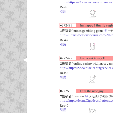
http://https://s3.amazonaws.com/new-
Res46
引用
■272498
Im happy I finally regis
□投稿者/ mines gambling game
＠
一般人
http://Hometownservicesusa.com/2026/
Res47
引用
■272499
Just want to say Hi.
□投稿者/ online casino with most gam
http://https://www.ritacleaningservic
Res48
引用
■272500
I am the new guy
□投稿者/ Lyndon
＠
メカ好き(88回)-(2026/
http://https://learn.Gigadevsolutions
Res49
引用