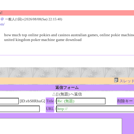
o!
e
＠
一般人(1回)-(2026/08/08(Sat) 22:15:40)
om/
how much top online pokies and casinos australian games, online pokie machines 
united kingdom poker machine game download
スレッ
返信フォーム
△[] (無題) へ返信
[ID:ebS8RhuG]
Title
/
削除キー
URL
/