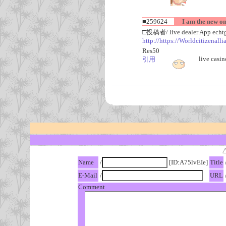
■259624
I am the new on
□投稿者/ live dealer App echt
http://https://Worldcitizenall
Res50
live casi
引用
Name
/
[ID:A75lvEIe]
Title
E-Mail
/
URL
Comment