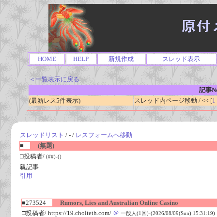
HOME
HELP
新規作成
スレッド表示
＜一覧表示に戻る
記事No
(最新レス5件表示)
スレッド内ページ移動 / << [
1
スレッドリスト
/ - /
レスフォームへ移動
■
(無題)
□投稿者/
(##)-()
親記事
引用
■273524
Rumors, Lies and Australian Online Casino
□投稿者/ https://19.cholteth.com/
＠
一般人(1回)-(2026/08/09(Sun) 15:31:19)