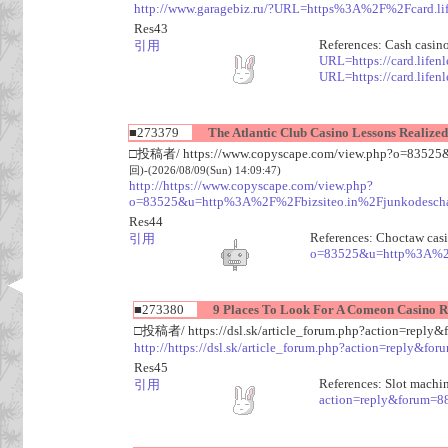
http://www.garagebiz.ru/?URL=https%3A%2F%2Fcard.li
Res43
References: Cash casin
引用
URL=https://card.lifen
URL=https://card.life
■273379
The Atlantic Club Casino Lessons Realize
□投稿者/ https://www.copyscape.com/view.php?o=83525&u
回)-(2026/08/09(Sun) 14:09:47)
http://https://www.copyscape.com/view.php?
o=83525&u=http%3A%2F%2Fbizsiteo.in%2Fjunkodesc
Res44
References: Choctaw cas
引用
o=83525&u=http%3A%2
■273380
9 Places To Look For A Comeon Casino R
□投稿者/ https://dsl.sk/article_forum.php?action=reply&fo
http://https://dsl.sk/article_forum.php?action=reply&for
Res45
References: Slot machi
引用
action=reply&forum=88&