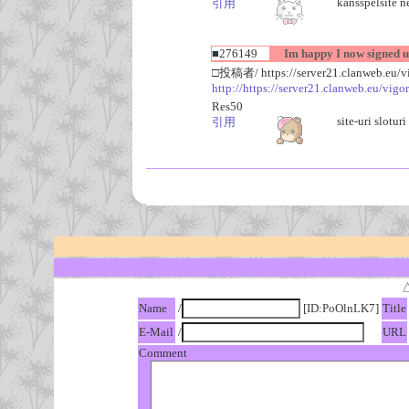
kansspelsite n
引用
■276149
Im happy I now signed u
□投稿者/ https://server21.clanweb.eu/v
http://https://server21.clanweb.eu/vigo
Res50
site-uri slotur
引用
Name
/
[ID:PoOlnLK7]
Title
E-Mail
/
URL
Comment