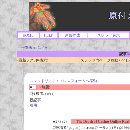
HOME
HELP
新規作成
スレッド表示
＜一覧表示に戻る
記事No
(最新レス5件表示)
スレッド内ページ移動 / << [
1
スレッドリスト
/ - /
レスフォームへ移動
■
(無題)
□投稿者/
(##)-()
親記事
引用
■273827
The Death of Casino Online Rea
□投稿者/ pageofjobs.com
＠
一般人(11回)-(2026/08/