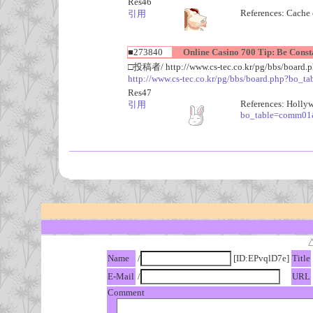
Res46
References: Cache 
引用
■273840
Online Casino 700 Tip: Be Const
□投稿者/ http://www.cs-tec.co.kr/pg/bbs/boar
http://www.cs-tec.co.kr/pg/bbs/board.php?bo
Res47
References: Hollyw
引用
bo_table=comm01
Name
/
[ID:EPvqlD7e]
Title
E-Mail
/
URL
Comment