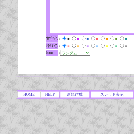
文字色
/
■
■
■
■
■
■
■
枠線色
/
■
■
■
■
■
■
■
Icon
/
HOME
HELP
新規作成
スレッド表示