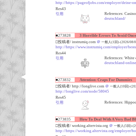
http://https://pageofjobs.com/employer/deine-on
Res43
References: Casino
引用
deutschland/
■273828
3 Horrible Errors To Avoid Once
□投稿者/ instrumiq.com
＠
一般人(1回)-(2026/08/09
http://https://www.instrumiq.com/employer/beste-
Res44
References: White 
引用
deutschland-online-
■273832
Attention: Craps For Dummies
□投稿者/ http://longlive.com
＠
一般人(10回)-(2026/
http://longlive.com/node/58045
Res45
References: Hippo
引用
■273835
How To Deal With A Very Bad Bl
□投稿者/ working.altervista.org
＠
一般人(5回)-(202
http://https://working.altervista.org/employer/b