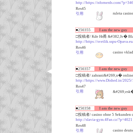
http://https://nfornerds.com/?p=34
Res45
ruleta casin
引用
■250355
I am the new guy
□投稿者/ Kde Hr甬 &#382;Iv� Bla
http://https://svetlik.sspu-Opava.
Res46
casino vkla
引用
■250357
I am the new guy
□投稿者/ zahrani&#269;n� online
http://https://www.Dished.in/2025
Res47
引用
&#269;esk� 
■250358
I am the new guy
□投稿者/ casino ohne 5 Sekunden 
http://slavia-gym.4Fan.cz/?p=4021
Res48
casino deuts
引用