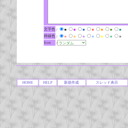
文字色
/
■
■
■
■
■
■
■
枠線色
/
■
■
■
■
■
■
■
Icon
/
HOME
HELP
新規作成
スレッド表示