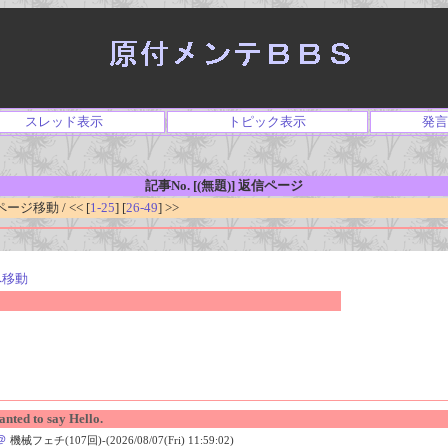
スレッド表示
トピック表示
発言
記事No. [(無題)] 返信ページ
ジ移動 / << [
1-25
] [
26-49
] >>
へ移動
ted to say Hello.
＠
機械フェチ(107回)-(2026/08/07(Fri) 11:59:02)