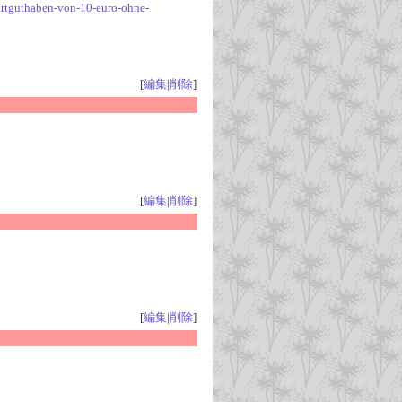
artguthaben-von-10-euro-ohne-
[
編集
|
削除
]
[
編集
|
削除
]
[
編集
|
削除
]