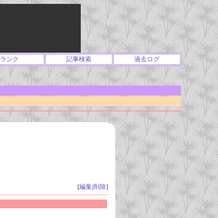
ランク
記事検索
過去ログ
[
編集
|
削除
]