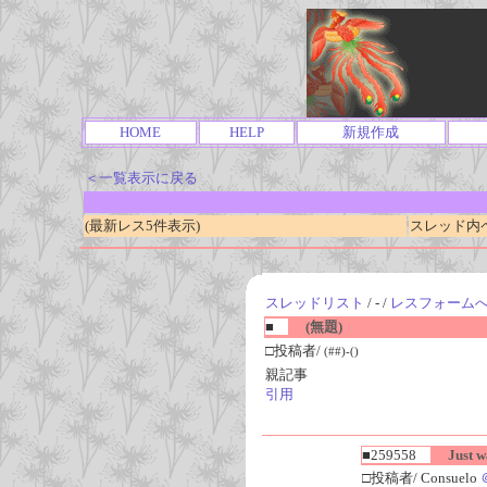
HOME
HELP
新規作成
＜一覧表示に戻る
(最新レス5件表示)
スレッド内ペー
スレッドリスト
/ - /
レスフォーム
■
(無題)
□投稿者/
(##)-()
親記事
引用
■259558
Just wan
□投稿者/ Consuelo