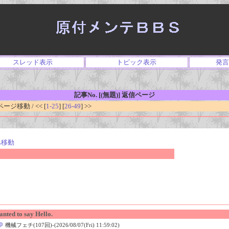
スレッド表示
トピック表示
発言
記事No. [(無題)] 返信ページ
ジ移動 / << [
1-25
] [
26-49
] >>
へ移動
ted to say Hello.
＠
機械フェチ(107回)-(2026/08/07(Fri) 11:59:02)