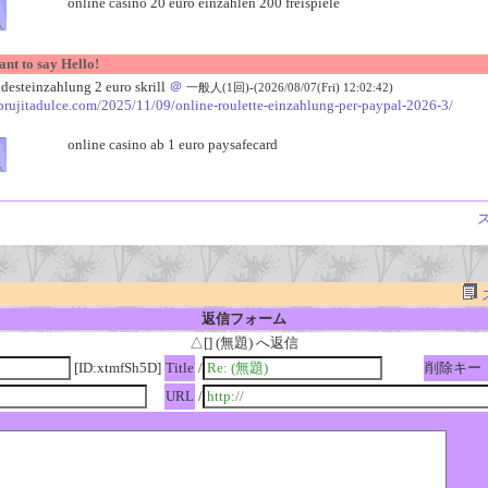
online casino 20 euro einzahlen 200 freispiele
t to say Hello!
steinzahlung 2 euro skrill
＠
一般人(1回)-(2026/08/07(Fri) 12:02:42)
abrujitadulce.com/2025/11/09/online-roulette-einzahlung-per-paypal-2026-3/
online casino ab 1 euro paysafecard
返信フォーム
△[] (無題) へ返信
[ID:xtmfSh5D]
Title
/
削除キー
URL
/