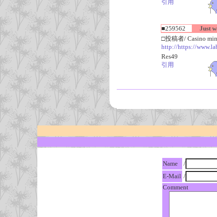
引用
■259562
Just wan
□投稿者/ Casino minde
http://https://www.l
Res49
引用
Name
/
E-Mail
/
Comment