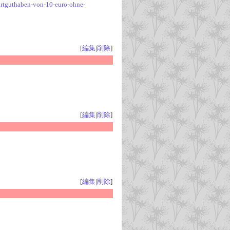
artguthaben-von-10-euro-ohne-
[
編集
|
削除
]
[
編集
|
削除
]
[
編集
|
削除
]