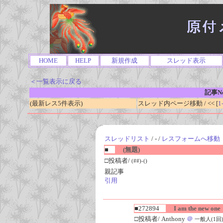
HOME
HELP
新規作成
スレッド表示
＜一覧表示に戻る
記事No
(最新レス5件表示)
スレッド内ページ移動 / << [
1
スレッドリスト
/ - /
レスフォームへ移動
■
(無題)
□投稿者/
(##)-()
親記事
引用
■272894
I am the new one
□投稿者/ Anthony
＠
一般人(1回)-(2