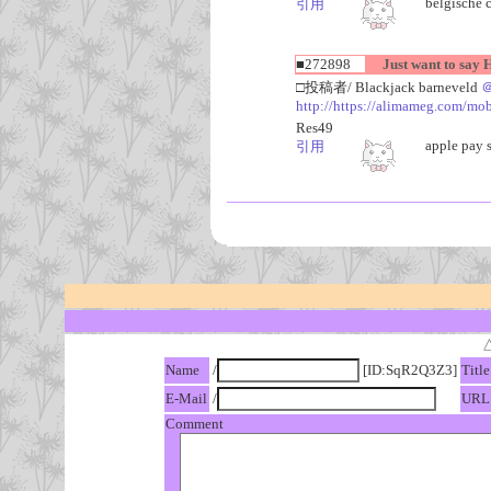
belgische c
引用
■272898
Just want to say H
□投稿者/ Blackjack barneveld
http://https://alimameg.com/mob
Res49
apple pay 
引用
Name
/
[ID:SqR2Q3Z3]
Title
E-Mail
/
URL
Comment