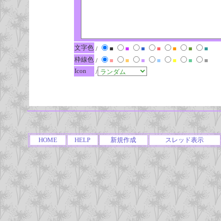
文字色
/
■
■
■
■
■
■
■
枠線色
/
■
■
■
■
■
■
■
Icon
/
HOME
HELP
新規作成
スレッド表示