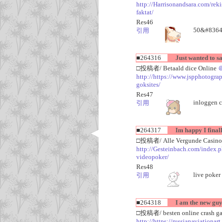
http://Harrisonandsara.com/reki
faktat/
Res46
50&#8364;
引用
■264316
Just wanted to sa
□投稿者/ Betaald dice Online
http://https://www.jspphotogra
goksites/
Res47
inloggen c
引用
■264317
Im happy I finall
□投稿者/ Alle Vergunde Casino
http://Gesteinbach.com/index.p
videopoker/
Res48
live poker 
引用
■264318
I am the new gu
□投稿者/ besten online crash g
http://https://russianaviation