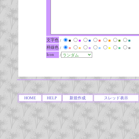
文字色
/
■
■
■
■
■
■
■
枠線色
/
■
■
■
■
■
■
■
Icon
/
HOME
HELP
新規作成
スレッド表示