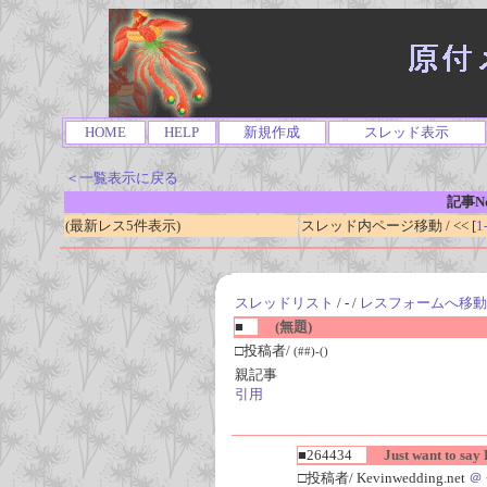
HOME
HELP
新規作成
スレッド表示
＜一覧表示に戻る
記事No
(最新レス5件表示)
スレッド内ページ移動 / << [
1
スレッドリスト
/ - /
レスフォームへ移動
■
(無題)
□投稿者/
(##)-()
親記事
引用
■264434
Just want to say 
□投稿者/ Kevinwedding.net
＠