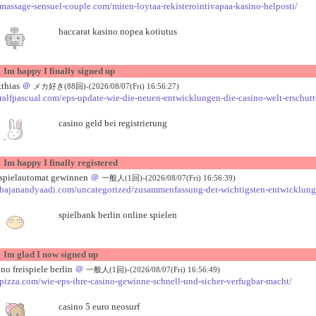
//massage-sensuel-couple.com/miten-loytaa-rekisterointivapaa-kasino-helposti/
baccarat kasino nopea kotiutus
m happy I finally signed up
thias
＠
メカ好き(88回)-(2026/08/07(Fri) 16:56:27)
//ralfpascual.com/eps-update-wie-die-neuen-entwicklungen-die-casino-welt-erschutt
casino geld bei registrierung
m happy I finally registered
ielautomat gewinnen
＠
一般人(1回)-(2026/08/07(Fri) 16:56:39)
://bajanandyaadi.com/uncategorized/zusammenfassung-der-wichtigsten-entwicklunge
spielbank berlin online spielen
m glad I now signed up
 freispiele berlin
＠
一般人(1回)-(2026/08/07(Fri) 16:56:49)
apizza.com/wie-eps-ihre-casino-gewinne-schnell-und-sicher-verfugbar-macht/
casino 5 euro neosurf