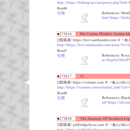
http://https://fishing-ua.com/proxy.php?link=
Res46
References: Wett
引用
link=https://dinf
■273016
Rio Casino Mindset. Genius Id
□投稿者/ https://live.warthunder.com
＠
一般人(1
http://https://live.warthunder.com/away/?t
Res47
References: Roxy
引用
to=http%3A%2F%2
■273017
17
□投稿者/ https://volume.com
＠
一般人(1回)-(202
http://https://volume.com/external_link/?url
Res48
References: Blac
引用
url=https://nfcca
■273018
The Anatomy Of Northern Ligh
□投稿者/ jobbridge4you.com
＠
一般人(3回)-(202
http://https://jobbridge4you.com/employer/ins