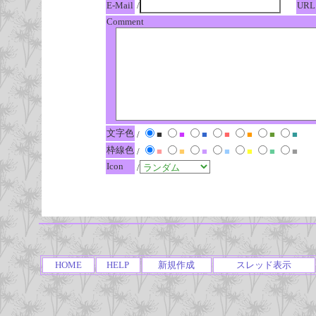
E-Mail
/
URL
Comment
文字色
/
■
■
■
■
■
■
■
枠線色
/
■
■
■
■
■
■
■
Icon
/
HOME
HELP
新規作成
スレッド表示