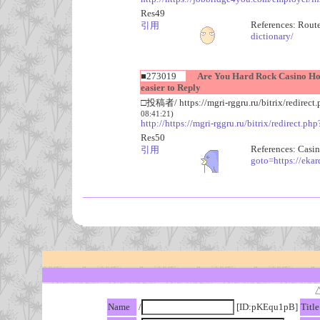
Res49
References: Rout
引用
dictionary/
■273019
Are You Hard Rock Casino Holl
easier to Reply
□投稿者/ https://mgri-rggru.ru/bitrix/redirect
08:41:21)
http://https://mgri-rggru.ru/bitrix/redirect.
Res50
References: Casi
引用
goto=https://eka
Name
/
[ID:pKEqu1pB]
Title