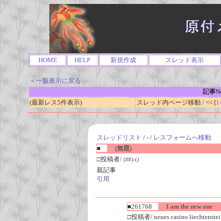
HOME
HELP
新規作成
スレッド表示
＜一覧表示に戻る
記事No
(最新レス5件表示)
スレッド内ページ移動 / << [
1
スレッドリスト
/ - /
レスフォームへ移動
■
(無題)
□投稿者/
(##)-()
親記事
引用
■261768
I am the new one
□投稿者/ neues casino liechtenste