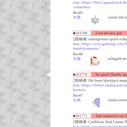
http://https://Nils-Lappenbusch.de
vermeiden/
Res45
casino mit 
引用
■261769
I am the new guy
□投稿者/ sofortgewinn spiele echt
http://https://www.gestiong.com/2
handeln-mussen/
Res46
echtgeld slo
引用
■261770
Im glad I finally si
□投稿者/ Die beste blackjack strat
http://https://Www.Claudiacurth.d
konnen/
Res47
casino rott
引用
■261771
Just wanted to say H
□投稿者/ Caribbean Stud Casino N
http://https://academy.datasealso