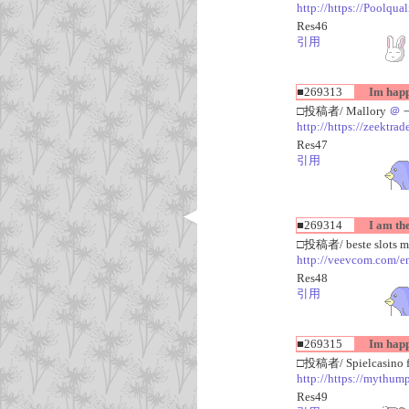
http://https://Poolqua
Res46
引用
■269313
Im happy
□投稿者/ Mallory
＠
一
http://https://zeektra
Res47
引用
■269314
I am the
□投稿者/ beste slots mi
http://veevcom.com/en
Res48
引用
■269315
Im happy 
□投稿者/ Spielcasino f
http://https://mythum
Res49