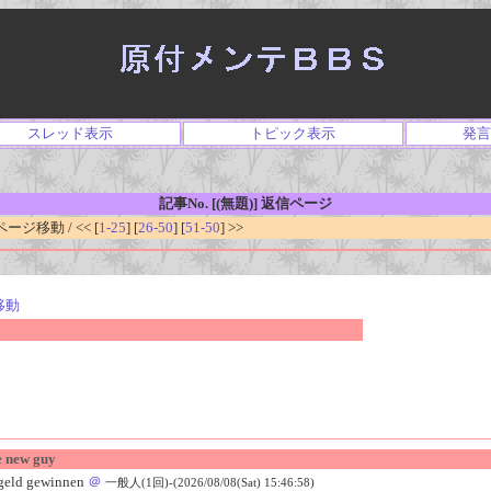
スレッド表示
トピック表示
発言
記事No. [(無題)] 返信ページ
ジ移動 / << [
1-25
] [
26-50
] [
51-50
] >>
移動
 new guy
geld gewinnen
＠
一般人(1回)-(2026/08/08(Sat) 15:46:58)