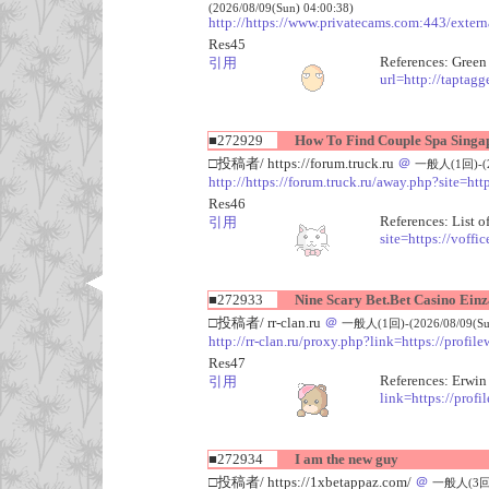
(2026/08/09(Sun) 04:00:38)
http://https://www.privatecams.com:443/extern
Res45
References: Green
引用
url=http://taptag
■272929
How To Find Couple Spa Singap
□投稿者/ https://forum.truck.ru
＠
一般人(1回)-(20
http://https://forum.truck.ru/away.php?site=htt
Res46
References: List o
引用
site=https://voffi
■272933
Nine Scary Bet.Bet Casino Einz
□投稿者/ rr-clan.ru
＠
一般人(1回)-(2026/08/09(Sun
http://rr-clan.ru/proxy.php?link=https://profil
Res47
References: Erwi
引用
link=https://prof
■272934
I am the new guy
□投稿者/ https://1xbetappaz.com/
＠
一般人(3回)-(