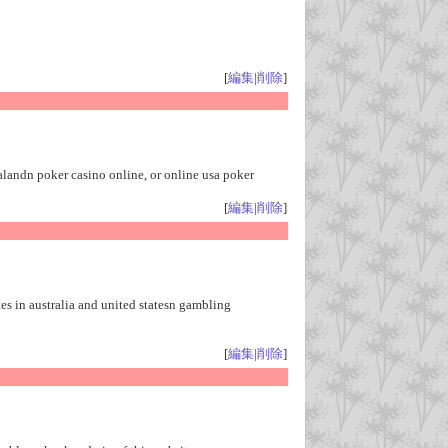
[
編集
|
削除
]
ealandn poker casino online, or online usa poker
[
編集
|
削除
]
s in australia and united statesn gambling
[
編集
|
削除
]