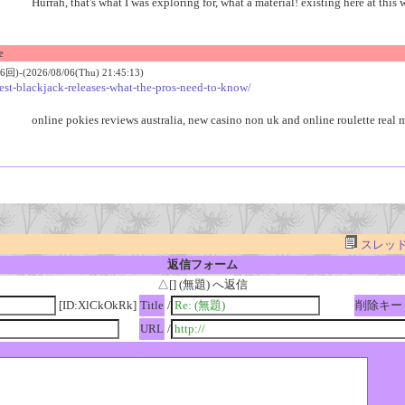
Hurrah, that's what I was exploring for, what a material! existing here at this
e
-(2026/08/06(Thu) 21:45:13)
test-blackjack-releases-what-the-pros-need-to-know/
online pokies reviews australia, new casino non uk and online roulette real 
スレッ
返信フォーム
△[] (無題) へ返信
[ID:XlCkOkRk]
Title
/
削除キー
URL
/