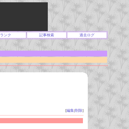
ランク
記事検索
過去ログ
[
編集
|
削除
]