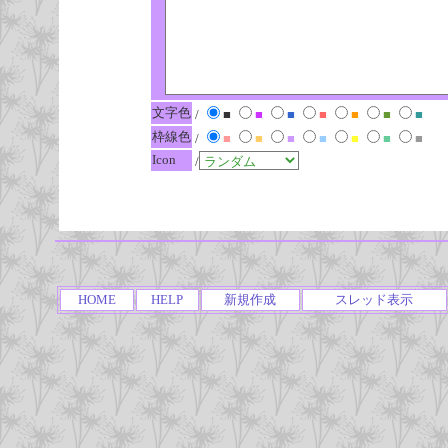
文字色
/
■
■
■
■
■
■
■
枠線色
/
■
■
■
■
■
■
■
Icon
/
HOME
HELP
新規作成
スレッド表示