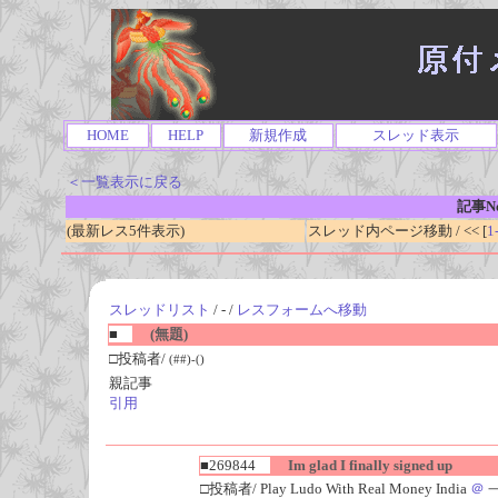
HOME
HELP
新規作成
スレッド表示
＜一覧表示に戻る
記事No
(最新レス5件表示)
スレッド内ページ移動 / << [
1
スレッドリスト
/ - /
レスフォームへ移動
■
(無題)
□投稿者/
(##)-()
親記事
引用
■269844
Im glad I finally signed up
□投稿者/ Play Ludo With Real Money India
＠
一