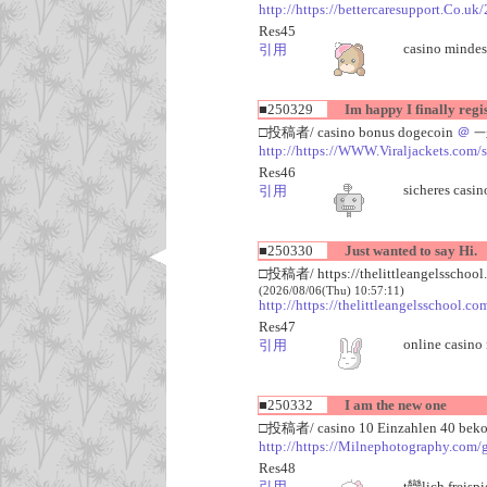
http://https://bettercaresupport.Co.u
Res45
casino mindes
引用
■250329
Im happy I finally regi
□投稿者/ casino bonus dogecoin
＠
一般
http://https://WWW.Viraljackets.com/
Res46
sicheres casin
引用
■250330
Just wanted to say Hi.
□投稿者/ https://thelittleangelsschool
(2026/08/06(Thu) 10:57:11)
http://https://thelittleangelsschool.c
Res47
online casino 
引用
■250332
I am the new one
□投稿者/ casino 10 Einzahlen 40 be
http://https://Milnephotography.com/
Res48
引用
t臠lich freisp