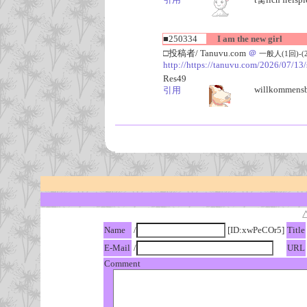
■250334
I am the new girl
□投稿者/ Tanuvu.com
＠
一般人(1回)-(202
http://https://tanuvu.com/2026/07/13/
Res49
willkommensb
引用
Name
/
[ID:xwPeCOr5]
Title
E-Mail
/
URL
Comment