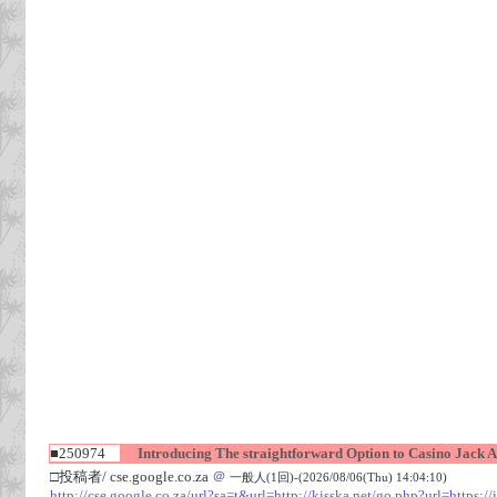
■250974
Introducing The straightforward Option to Casino Jack A
□投稿者/ cse.google.co.za
＠
一般人(1回)-(2026/08/06(Thu) 14:04:10)
http://cse.google.co.za/url?sa=t&url=http://kisska.net/go.php?url=https:/