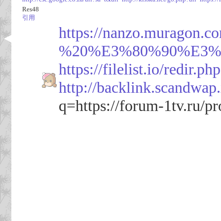
Res48
引用
https://nanzo.mura
%20%E3%80%90%E3%8
https://filelist.io/redir.
http://backlink.scand
q=https://forum-1tv.ru/pr