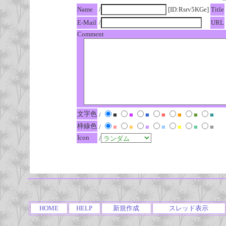
Name
/
[ID:Rsrv5KGe]
Title
E-Mail
/
URL
Comment
文字色
/
■
■
■
■
■
■
■
枠線色
/
■
■
■
■
■
■
■
Icon
/
HOME
HELP
新規作成
スレッド表示