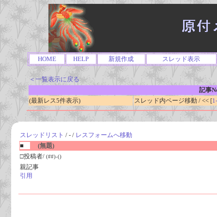
HOME
HELP
新規作成
スレッド表示
＜一覧表示に戻る
記事No
(最新レス5件表示)
スレッド内ページ移動 / << [
1
スレッドリスト
/ - /
レスフォームへ移動
■
(無題)
□投稿者/
(##)-()
親記事
引用