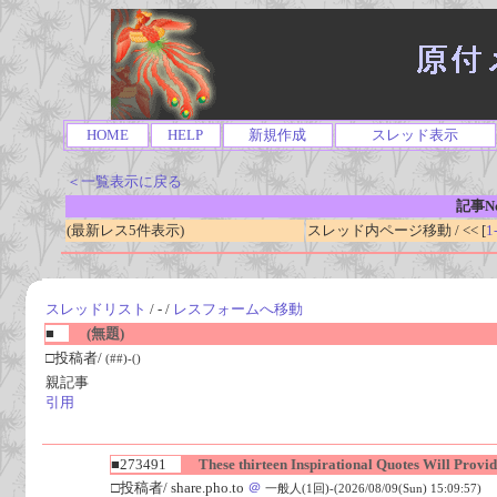
HOME
HELP
新規作成
スレッド表示
＜一覧表示に戻る
記事No
(最新レス5件表示)
スレッド内ページ移動 / << [
1
スレッドリスト
/ - /
レスフォームへ移動
■
(無題)
□投稿者/
(##)-()
親記事
引用
■273491
These thirteen Inspirational Quotes Will Provid
□投稿者/ share.pho.to
＠
一般人(1回)-(2026/08/09(Sun) 15:09:57)