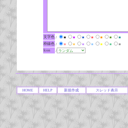
文字色
/
■
■
■
■
■
■
■
枠線色
/
■
■
■
■
■
■
■
Icon
/
HOME
HELP
新規作成
スレッド表示