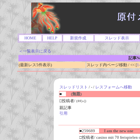
HOME
HELP
新規作成
スレッド表示
＜一覧表示に戻る
記事No
(最新レス5件表示)
スレッド内ページ移動 / << [
1
スレッドリスト
/ - /
レスフォームへ移動
■
(無題)
□投稿者/
(##)-()
親記事
引用
■259689
I am the new one
□投稿者/ casino mit 70 freispielen 