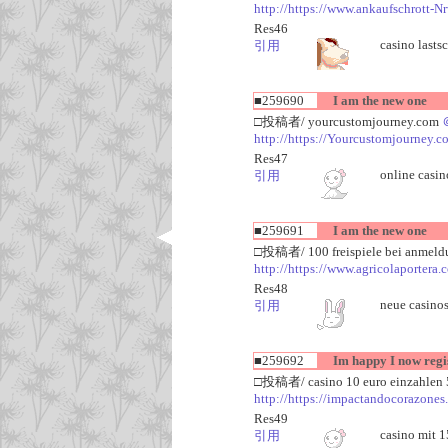
http://https://www.ankaufschrott-N
Res46
casino lastsc
引用
■259690
I am the new one
□投稿者/ yourcustomjourney.com
http://https://Yourcustomjourney.c
Res47
online casi
引用
■259691
I am the new one
□投稿者/ 100 freispiele bei anmel
http://https://www.agricolaportera.
Res48
neue casinos
引用
■259692
Im happy I now regi
□投稿者/ casino 10 euro einzahlen 5
http://https://impactandocorazones
Res49
casino mit 1
引用