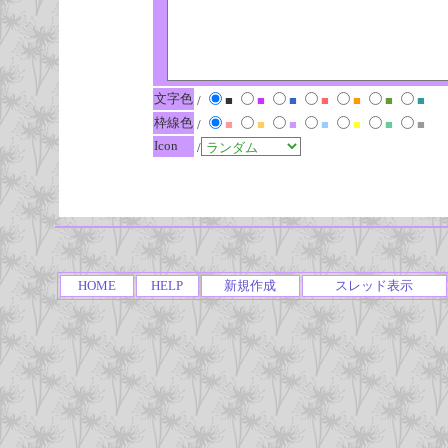
文字色
/
■
■
■
■
■
■
■
枠線色
/
■
■
■
■
■
■
■
Icon
/
HOME
HELP
新規作成
スレッド表示